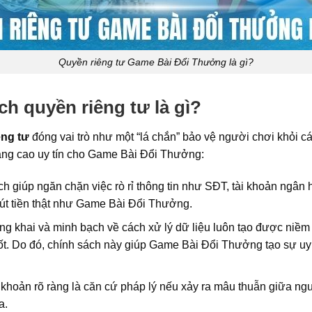
Quyền riêng tư Game Bài Đổi Thưởng là gì?
h quyền riêng tư là gì?
êng tư
đóng vai trò như một “lá chắn” bảo vệ người chơi khỏi c
âng cao uy tín cho Game Bài Đổi Thưởng:
ch
giúp ngăn chặn việc rò rỉ thông tin như SĐT, tài khoản ngân 
rút tiền thật như Game Bài Đổi Thưởng.
ng khai và minh bạch về cách xử lý dữ liệu luôn tạo được niềm
ốt. Do đó, chính sách này giúp Game Bài Đổi Thưởng tạo sự uy 
khoản rõ ràng là căn cứ pháp lý nếu xảy ra mâu thuẫn giữa ngư
a.