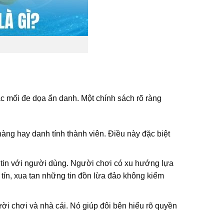
ác mối đe dọa ẩn danh. Một chính sách rõ ràng
hàng hay danh tính thành viên. Điều này đặc biệt
 tin với người dùng. Người chơi có xu hướng lựa
tín, xua tan những tin đồn lừa đảo không kiểm
ời chơi và nhà cái. Nó giúp đôi bên hiểu rõ quyền