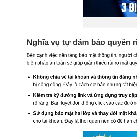
Nghĩa vụ tự đảm bảo quyền r
Bên cạnh việc nền tảng bảo mật thông tin, người c
biện pháp an toàn sẽ giúp giảm thiểu rủi ro mất quy
Không chia sẻ tài khoản và thông tin đăng n
bị công cộng. Đây là cách cơ bản nhưng rất hiệ
Kiểm tra kỹ đường link và ứng dụng truy cập
rõ ràng. Bạn tuyệt đối không click vào các đườn
Sử dụng bảo mật hai lớp và thay đổi mật khẩ
cho tài khoản. Đây là thói quen nên có để hạn chế