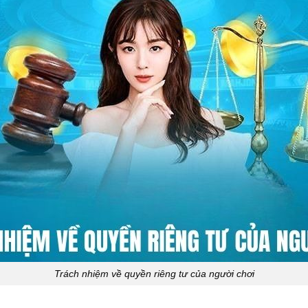
Trách nhiệm về quyền riêng tư của người chơi