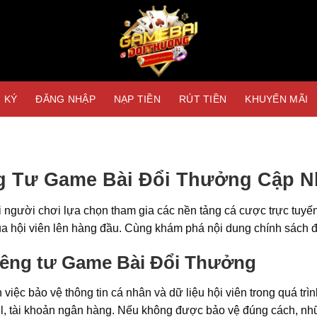
 KÝ
ĐĂNG NHẬP
NẠP TIỀN
RÚT TIỀN
KHUYẾN MÃI
g Tư Game Bài Đổi Thưởng Cập Nh
hi người chơi lựa chọn tham gia các nền tảng cá cược trực tu
ủa hội viên lên hàng đầu. Cùng khám phá nội dung chính sách đ
iêng tư Game Bài Đổi Thưởng
ệc bảo vệ thông tin cá nhân và dữ liệu hội viên trong quá trìn
, tài khoản ngân hàng. Nếu không được bảo vệ đúng cách, những