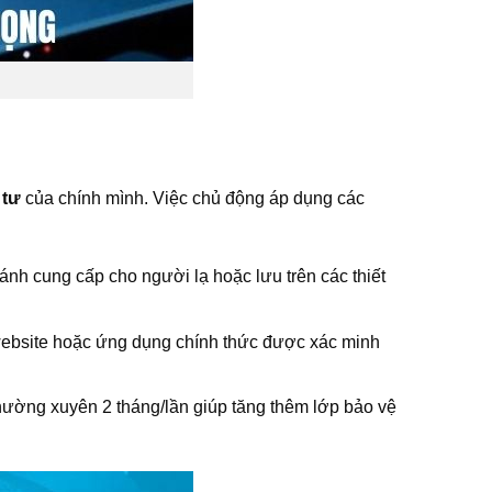
 tư
của chính mình. Việc chủ động áp dụng các
ránh cung cấp cho người lạ hoặc lưu trên các thiết
website hoặc ứng dụng chính thức được xác minh
thường xuyên 2 tháng/lần giúp tăng thêm lớp bảo vệ