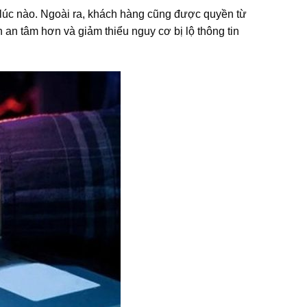
ứ lúc nào. Ngoài ra, khách hàng cũng được quyền từ
an tâm hơn và giảm thiểu nguy cơ bị lộ thông tin