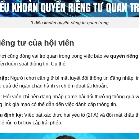
3 điều khoản quyền riêng tư quan trọng
iêng tư của hội viên
hơi cũng đóng vai trò quan trọng trong việc bảo vệ
quyền riêng
ền kiểm soát thông tin. Cụ thể:
hập:
Người chơi cần giữ bí mật tuyệt đối thông tin đăng nhập, t
u quả để ngăn chặn hành vi chiếm đoạt tài khoản.
:
Hội viên chỉ nên đăng nhập game bài đổi thưởng thông qua 
g link giả mạo có thể dẫn đến việc đánh cắp thông tin.
u định kỳ:
Việc bật xác thực hai yếu tố (2FA) và đổi mật khẩu 
 rủi ro bị truy cập trái phép.