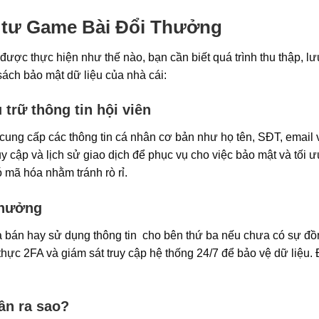
ng tư Game Bài Đổi Thưởng
c thực hiện như thế nào, bạn cần biết quá trình thu thập, lư
sách bảo mật dữ liệu của nhà cái:
trữ thông tin hội viên
 cung cấp các thông tin cá nhân cơ bản như họ tên, SĐT, email 
ruy cập và lịch sử giao dịch để phục vụ cho việc bảo mật và tối ư
mã hóa nhằm tránh rò rỉ.
Thưởng
bán hay sử dụng thông tin cho bên thứ ba nếu chưa có sự đồn
thực 2FA và giám sát truy cập hệ thống 24/7 để bảo vệ dữ liệu
ân ra sao?