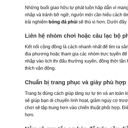
Những buổi giao hữu tự phát luôn hấp dẫn vì mang
nhập và tránh bỡ ngỡ, người mới cần hiểu cách tìm
trải nghiệm
bóng đá phủi
sẽ thú vị hơn. Dưới đây 
Liên hệ nhóm chơi hoặc câu lạc bộ p
Kết nối cộng đồng là cách nhanh nhất để tìm ra sân
địa phương hoặc tham gia các nhóm trực tuyến để
nhập vào lịch thi đấu thường xuyên, đồng thời tậ
thích vận động.
Chuẩn bị trang phục và giày phù hợp
Trang bị đúng cách giúp tăng sự tự tin và an toàn k
sẽ giúp bạn di chuyển linh hoạt, giảm nguy cơ tr
chơi sẽ tập trung hơn vào chiến thuật phối hợp. Đi
hơn.