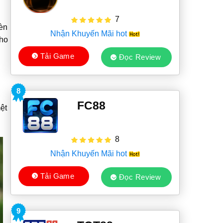
7
rèn
Nhận Khuyến Mãi hot
cho
Tải Game
Đọc Review
8
FC88
ệt
8
Nhận Khuyến Mãi hot
Tải Game
Đọc Review
9