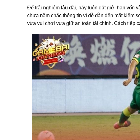
Để trải nghiệm lâu dài, hãy luôn đặt giới hạn vốn v
chưa nắm chắc thông tin vì dễ dẫn đến mất kiểm soá
vừa vui chơi vừa giữ an toàn tài chính. Cách tiếp c