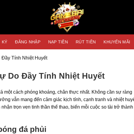
 KÝ
ĐĂNG NHẬP
NẠP TIỀN
RÚT TIỀN
KHUYẾN MÃI
 Đầy Tính Nhiệt Huyết
ự Do Đầy Tính Nhiệt Huyết
đá một cách phóng khoáng, chân thực nhất. Không cần sự ràng
ưởng vẫn mang đến cảm giác kịch tính, cạnh tranh và nhiệt huyế
ận trọn vẹn tinh thần thể thao, biến mỗi cuộc so tài trở thành
 bóng đá phủi