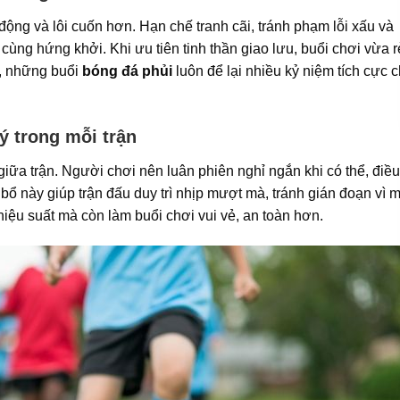
 động và lôi cuốn hơn. Hạn chế tranh cãi, tránh phạm lỗi xấu và
cùng hứng khởi. Khi ưu tiên tinh thần giao lưu, buổi chơi vừa 
, những buổi
bóng đá phủi
luôn để lại nhiều kỷ niệm tích cực 
ý trong mỗi trận
giữa trận. Người chơi nên luân phiên nghỉ ngắn khi có thể, điều
 này giúp trận đấu duy trì nhịp mượt mà, tránh gián đoạn vì m
iệu suất mà còn làm buổi chơi vui vẻ, an toàn hơn.