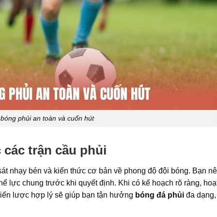
 bóng phủi an toàn và cuốn hút
các trận cầu phủi
sát nhạy bén và kiến thức cơ bản về phong độ đội bóng. Bạn n
thể lực chung trước khi quyết định. Khi có kế hoạch rõ ràng, hoạ
hiến lược hợp lý sẽ giúp bạn tận hưởng
bóng đá phủi
đa dạng,