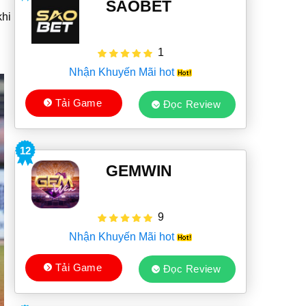
SAOBET
khi
1
Nhận Khuyến Mãi hot
Tải Game
Đọc Review
12
GEMWIN
9
Nhận Khuyến Mãi hot
Tải Game
Đọc Review