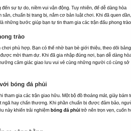
 đến sự tự do, niềm vui vận động. Tuy nhiên, để dễ dàng hòa
 sân, chuẩn bị trang bị, nắm cơ bản luật chơi. Khi đã quen dần
là những bước giúp bạn tự tin tham gia các trận đấu phong trào
hong trào
 chơi phù hợp. Bạn có thể nhờ bạn bè giới thiệu, theo dõi bảng 
 được mời tham dự. Khi đã gia nhập đúng nơi, bạn dễ dàng hò
n hưởng cảm giác giao lưu vui vẻ cùng những người có cùng sở
 với bóng đá phủi
hi tham gia các trận giao hữu. Một bộ đồ thoáng mát, giày bám t
ượt ngã hay chấn thương. Khi phần chuẩn bị được đảm bảo, ngư
ều này khiến trải nghiệm
bóng đá phủi
trở nên trọn vẹn, cuốn h