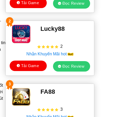
Tải Game
Đọc Review
,
.
2
Lucky88
tin
2
a
Nhận Khuyến Mãi hot
Tải Game
Đọc Review
3
ốt
FA88
ời
út
3
Nhận Khuyến Mãi hot