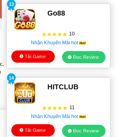
13
Go88
10
Nhận Khuyến Mãi hot
Tải Game
Đọc Review
c,
h
14
HITCLUB
11
Nhận Khuyến Mãi hot
Tải Game
Đọc Review