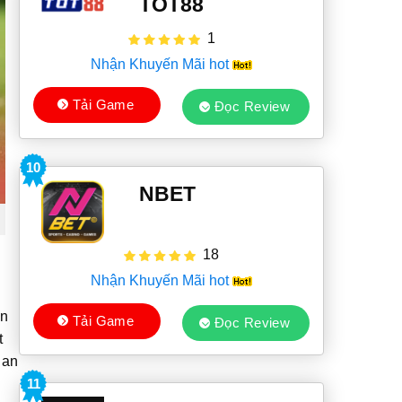
TOT88
1
Nhận Khuyến Mãi hot
Tải Game
Đọc Review
10
NBET
18
Nhận Khuyến Mãi hot
ên
Tải Game
Đọc Review
t
 an
11