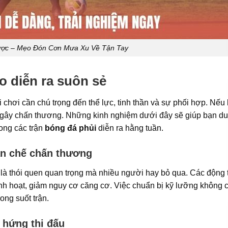
ợc – Mẹo Đón Cơn Mưa Xu Về Tận Tay
o diễn ra suôn sẻ
 chơi cần chú trọng đến thể lực, tinh thần và sự phối hợp. Nếu
c gây chấn thương. Những kinh nghiệm dưới đây sẽ giúp bạn d
rong các trận
bóng đá phủi
diễn ra hằng tuần.
ạn chế chấn thương
i
là thói quen quan trọng mà nhiều người hay bỏ qua. Các động 
nh hoạt, giảm nguy cơ căng cơ. Việc chuẩn bị kỹ lưỡng không c
ong suốt trận.
o hứng thi đấu